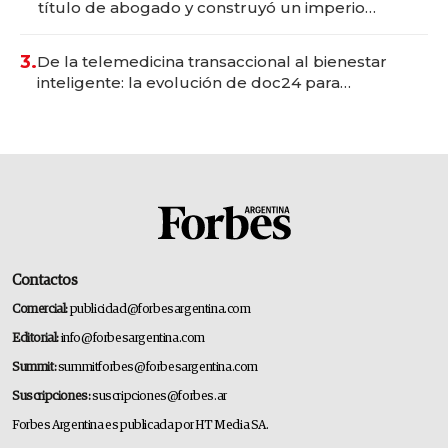
título de abogado y construyó un imperio
gastronómico que revoluciona las marcas "fast
premium"
3.
De la telemedicina transaccional al bienestar
inteligente: la evolución de doc24 para
transformar a las organizaciones
Contactos
Comercial:
publicidad@forbesargentina.com
Editorial:
info@forbesargentina.com
Summit:
summitforbes@forbesargentina.com
Suscripciones:
suscripciones@forbes.ar
Forbes Argentina es publicada por HT Media SA.