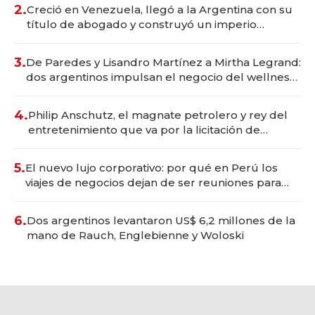
2.
Creció en Venezuela, llegó a la Argentina con su
título de abogado y construyó un imperio
gastronómico que revoluciona las marcas "fast
premium"
3.
De Paredes y Lisandro Martínez a Mirtha Legrand:
dos argentinos impulsan el negocio del wellness
deportivo y el cuidado corporal
4.
Philip Anschutz, el magnate petrolero y rey del
entretenimiento que va por la licitación de
Tecnópolis junto a Fénix
5.
El nuevo lujo corporativo: por qué en Perú los
viajes de negocios dejan de ser reuniones para
convertirse en experiencias transformadoras
6.
Dos argentinos levantaron US$ 6,2 millones de la
mano de Rauch, Englebienne y Woloski