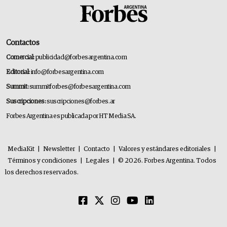
Contactos
Comercial:
publicidad@forbesargentina.com
Editorial:
info@forbesargentina.com
Summit:
summitforbes@forbesargentina.com
Suscripciones:
suscripciones@forbes.ar
Forbes Argentina es publicada por HT Media SA.
MediaKit
|
Newsletter
|
Contacto
|
Valores y estándares editoriales
|
Términos y condiciones
|
Legales
|
© 2026. Forbes Argentina. Todos
los derechos reservados.