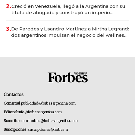
2.
Creció en Venezuela, llegó a la Argentina con su
título de abogado y construyó un imperio
gastronómico que revoluciona las marcas "fast
premium"
3.
De Paredes y Lisandro Martínez a Mirtha Legrand:
dos argentinos impulsan el negocio del wellness
deportivo y el cuidado corporal
Contactos
Comercial:
publicidad@forbesargentina.com
Editorial:
info@forbesargentina.com
Summit:
summitforbes@forbesargentina.com
Suscripciones:
suscripciones@forbes.ar