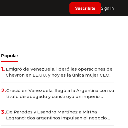
Suscribite
Sign In
Popular
1.
Emigró de Venezuela, lideró las operaciones de
Chevron en EE.UU. y hoy es la única mujer CEO
en Vaca Muerta
2.
Creció en Venezuela, llegó a la Argentina con su
título de abogado y construyó un imperio
gastronómico que revoluciona las marcas "fast
premium"
3.
De Paredes y Lisandro Martínez a Mirtha
Legrand: dos argentinos impulsan el negocio
del wellness deportivo y el cuidado corporal