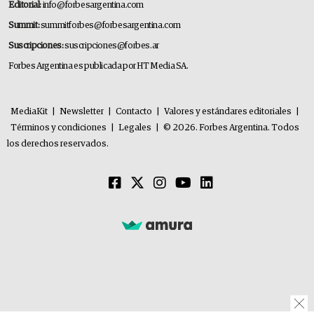
Editorial:
info@forbesargentina.com
Summit:
summitforbes@forbesargentina.com
Suscripciones:
suscripciones@forbes.ar
Forbes Argentina es publicada por HT Media SA.
MediaKit
|
Newsletter
|
Contacto
|
Valores y estándares editoriales
|
Términos y condiciones
|
Legales
|
© 2026. Forbes Argentina. Todos
los derechos reservados.