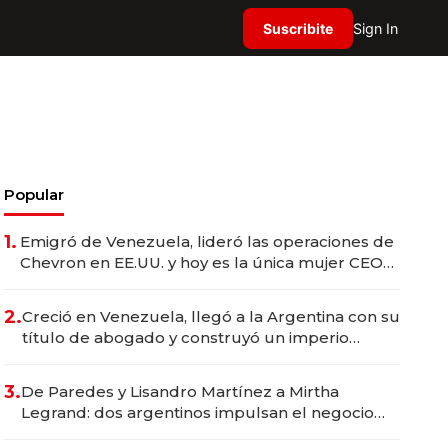
Suscribite
Sign In
Popular
1.
Emigró de Venezuela, lideró las operaciones de
Chevron en EE.UU. y hoy es la única mujer CEO
en Vaca Muerta
2.
Creció en Venezuela, llegó a la Argentina con su
título de abogado y construyó un imperio
gastronómico que revoluciona las marcas "fast
premium"
3.
De Paredes y Lisandro Martínez a Mirtha
Legrand: dos argentinos impulsan el negocio
del wellness deportivo y el cuidado corporal