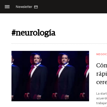
Newsletter
#neurología
NEGOC
Cóm
ráp
cer
La star
acuerdo
trabaja