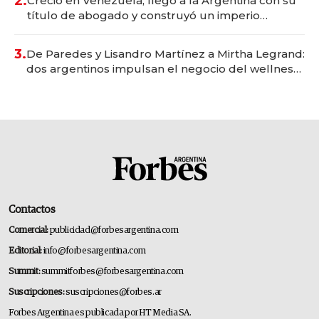
2.
Creció en Venezuela, llegó a la Argentina con su
título de abogado y construyó un imperio
gastronómico que revoluciona las marcas "fast
premium"
3.
De Paredes y Lisandro Martínez a Mirtha Legrand:
dos argentinos impulsan el negocio del wellness
deportivo y el cuidado corporal
Contactos
Comercial:
publicidad@forbesargentina.com
Editorial:
info@forbesargentina.com
Summit:
summitforbes@forbesargentina.com
Suscripciones:
suscripciones@forbes.ar
Forbes Argentina es publicada por HT Media SA.