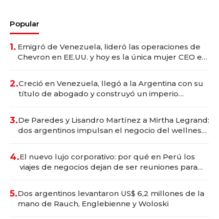
Popular
1.
Emigró de Venezuela, lideró las operaciones de
Chevron en EE.UU. y hoy es la única mujer CEO en
Vaca Muerta
2.
Creció en Venezuela, llegó a la Argentina con su
título de abogado y construyó un imperio
gastronómico que revoluciona las marcas "fast
premium"
3.
De Paredes y Lisandro Martínez a Mirtha Legrand:
dos argentinos impulsan el negocio del wellness
deportivo y el cuidado corporal
4.
El nuevo lujo corporativo: por qué en Perú los
viajes de negocios dejan de ser reuniones para
convertirse en experiencias transformadoras
5.
Dos argentinos levantaron US$ 6,2 millones de la
mano de Rauch, Englebienne y Woloski