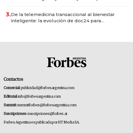
gastronómico que revoluciona las marcas "fast
premium"
3.
De la telemedicina transaccional al bienestar
inteligente: la evolución de doc24 para
transformar a las organizaciones
Contactos
Comercial:
publicidad@forbesargentina.com
Editorial:
info@forbesargentina.com
Summit:
summitforbes@forbesargentina.com
Suscripciones:
suscripciones@forbes.ar
Forbes Argentina es publicada por HT Media SA.