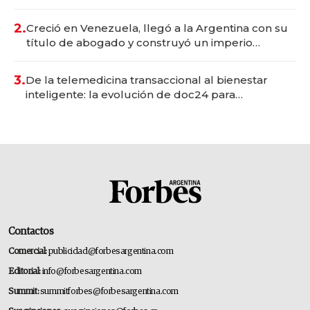
Vaca Muerta
2.
Creció en Venezuela, llegó a la Argentina con su
título de abogado y construyó un imperio
gastronómico que revoluciona las marcas "fast
premium"
3.
De la telemedicina transaccional al bienestar
inteligente: la evolución de doc24 para
transformar a las organizaciones
Contactos
Comercial:
publicidad@forbesargentina.com
Editorial:
info@forbesargentina.com
Summit:
summitforbes@forbesargentina.com