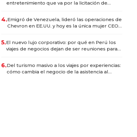
entretenimiento que va por la licitación de
Tecnópolis junto a Fénix
4.
Emigró de Venezuela, lideró las operaciones de
Chevron en EE.UU. y hoy es la única mujer CEO
en Vaca Muerta
5.
El nuevo lujo corporativo: por qué en Perú los
viajes de negocios dejan de ser reuniones para
convertirse en experiencias transformadoras
6.
Del turismo masivo a los viajes por experiencias:
cómo cambia el negocio de la asistencia al
viajero