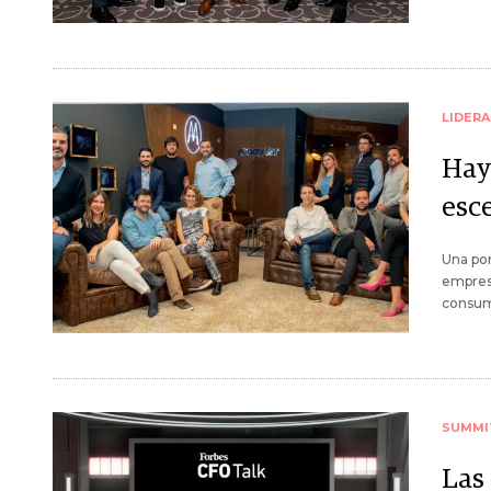
LIDER
Hay 
esc
Una por
empres
consu
SUMMI
Las 