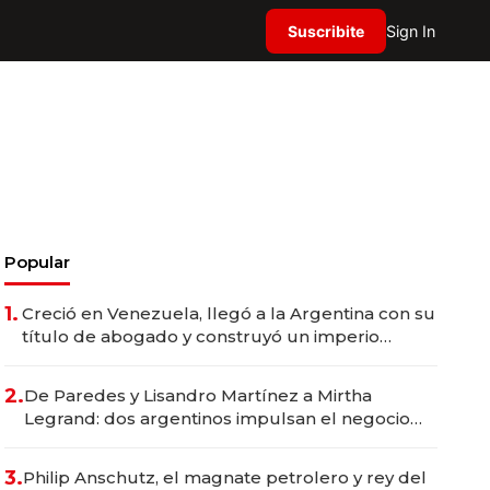
Suscribite
Sign In
Popular
1.
Creció en Venezuela, llegó a la Argentina con su
título de abogado y construyó un imperio
gastronómico que revoluciona las marcas "fast
premium"
2.
De Paredes y Lisandro Martínez a Mirtha
Legrand: dos argentinos impulsan el negocio
del wellness deportivo y el cuidado corporal
3.
Philip Anschutz, el magnate petrolero y rey del