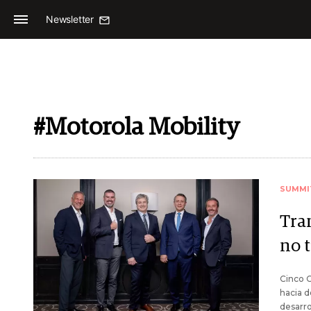
Newsletter
#Motorola Mobility
SUMMI
Tra
no 
Cinco 
hacia d
desarro