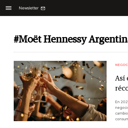
Newsletter
#Moët Hennessy Argentin
NEGOC
Así
réc
En 2021
negocio
cambio 
consu