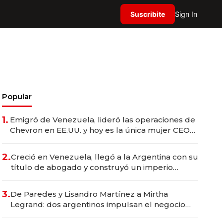
Suscribite
Sign In
Popular
1.
Emigró de Venezuela, lideró las operaciones de
Chevron en EE.UU. y hoy es la única mujer CEO
en Vaca Muerta
2.
Creció en Venezuela, llegó a la Argentina con su
título de abogado y construyó un imperio
gastronómico que revoluciona las marcas "fast
premium"
3.
De Paredes y Lisandro Martínez a Mirtha
Legrand: dos argentinos impulsan el negocio
del wellness deportivo y el cuidado corporal