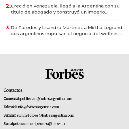
2.
Creció en Venezuela, llegó a la Argentina con su
título de abogado y construyó un imperio
gastronómico que revoluciona las marcas "fast
premium"
3.
De Paredes y Lisandro Martínez a Mirtha Legrand:
dos argentinos impulsan el negocio del wellness
deportivo y el cuidado corporal
Contactos
Comercial:
publicidad@forbesargentina.com
Editorial:
info@forbesargentina.com
Summit:
summitforbes@forbesargentina.com
Suscripciones:
suscripciones@forbes.ar