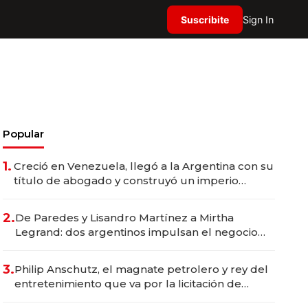
Suscribite
Sign In
Popular
1.
Creció en Venezuela, llegó a la Argentina con su
título de abogado y construyó un imperio
gastronómico que revoluciona las marcas "fast
premium"
2.
De Paredes y Lisandro Martínez a Mirtha
Legrand: dos argentinos impulsan el negocio
del wellness deportivo y el cuidado corporal
3.
Philip Anschutz, el magnate petrolero y rey del
entretenimiento que va por la licitación de
Tecnópolis junto a Fénix