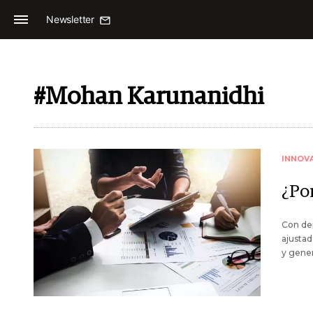
Newsletter
#Mohan Karunanidhi
INNOV
¿Por
Con de
ajustad
y gener