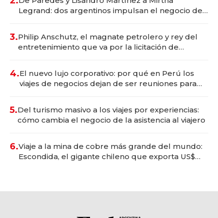
2.
De Paredes y Lisandro Martínez a Mirtha
Legrand: dos argentinos impulsan el negocio del
wellness deportivo y el cuidado corporal
3.
Philip Anschutz, el magnate petrolero y rey del
entretenimiento que va por la licitación de
Tecnópolis junto a Fénix
4.
El nuevo lujo corporativo: por qué en Perú los
viajes de negocios dejan de ser reuniones para
convertirse en experiencias transformadoras
5.
Del turismo masivo a los viajes por experiencias:
cómo cambia el negocio de la asistencia al viajero
6.
Viaje a la mina de cobre más grande del mundo:
Escondida, el gigante chileno que exporta US$
14.000 millones anuales