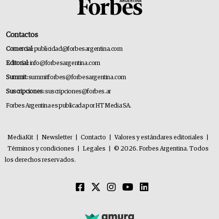
Contactos
Comercial:
publicidad@forbesargentina.com
Editorial:
info@forbesargentina.com
Summit:
summitforbes@forbesargentina.com
Suscripciones:
suscripciones@forbes.ar
Forbes Argentina es publicada por HT Media SA.
MediaKit
|
Newsletter
|
Contacto
|
Valores y estándares editoriales
|
Términos y condiciones
|
Legales
|
© 2026. Forbes Argentina. Todos
los derechos reservados.