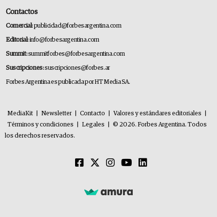
Contactos
Comercial:
publicidad@forbesargentina.com
Editorial:
info@forbesargentina.com
Summit:
summitforbes@forbesargentina.com
Suscripciones:
suscripciones@forbes.ar
Forbes Argentina es publicada por HT Media SA.
MediaKit
|
Newsletter
|
Contacto
|
Valores y estándares editoriales
|
Términos y condiciones
|
Legales
|
© 2026. Forbes Argentina. Todos
los derechos reservados.