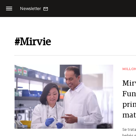
Newsletter
#Mirvie
MILLO
Mirv
Fun
pri
mat
Se trat
bebés e