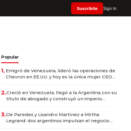
Suscribite
Sign In
Popular
1.
Emigró de Venezuela, lideró las operaciones de
Chevron en EE.UU. y hoy es la única mujer CEO
en Vaca Muerta
2.
Creció en Venezuela, llegó a la Argentina con su
título de abogado y construyó un imperio
gastronómico que revoluciona las marcas "fast
premium"
3.
De Paredes y Lisandro Martínez a Mirtha
Legrand: dos argentinos impulsan el negocio
del wellness deportivo y el cuidado corporal