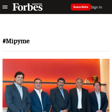
Sign In
Suscribite
#Mipyme