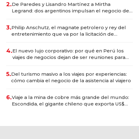
premium"
2.
De Paredes y Lisandro Martínez a Mirtha
Legrand: dos argentinos impulsan el negocio del
wellness deportivo y el cuidado corporal
3.
Philip Anschutz, el magnate petrolero y rey del
entretenimiento que va por la licitación de
Tecnópolis junto a Fénix
4.
El nuevo lujo corporativo: por qué en Perú los
viajes de negocios dejan de ser reuniones para
convertirse en experiencias transformadoras
5.
Del turismo masivo a los viajes por experiencias:
cómo cambia el negocio de la asistencia al viajero
6.
Viaje a la mina de cobre más grande del mundo:
Escondida, el gigante chileno que exporta US$
14.000 millones anuales