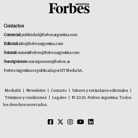
Contactos
Comercial:
publicidad@forbesargentina.com
Editorial:
info@forbesargentina.com
Summit:
summitforbes@forbesargentina.com
Suscripciones:
suscripciones@forbes.ar
Forbes Argentina es publicada por HT Media SA.
MediaKit
|
Newsletter
|
Contacto
|
Valores y estándares editoriales
|
Términos y condiciones
|
Legales
|
© 2026. Forbes Argentina. Todos
los derechos reservados.