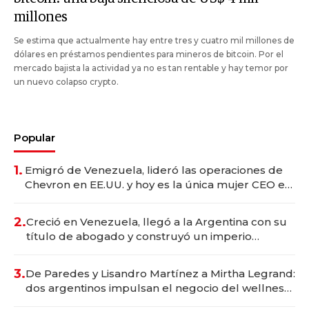
millones
Se estima que actualmente hay entre tres y cuatro mil millones de
dólares en préstamos pendientes para mineros de bitcoin. Por el
mercado bajista la actividad ya no es tan rentable y hay temor por
un nuevo colapso crypto.
Popular
1.
Emigró de Venezuela, lideró las operaciones de
Chevron en EE.UU. y hoy es la única mujer CEO en
Vaca Muerta
2.
Creció en Venezuela, llegó a la Argentina con su
título de abogado y construyó un imperio
gastronómico que revoluciona las marcas "fast
premium"
3.
De Paredes y Lisandro Martínez a Mirtha Legrand:
dos argentinos impulsan el negocio del wellness
deportivo y el cuidado corporal