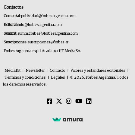
Contactos
Comercial:
publicidad@forbesargentina.com
Editorial:
info@forbesargentina.com
Summit:
summitforbes@forbesargentina.com
Suscripciones:
suscripciones@forbes.ar
Forbes Argentina es publicada por HT Media SA.
MediaKit
|
Newsletter
|
Contacto
|
Valores y estándares editoriales
|
Términos y condiciones
|
Legales
|
© 2026. Forbes Argentina. Todos
los derechos reservados.