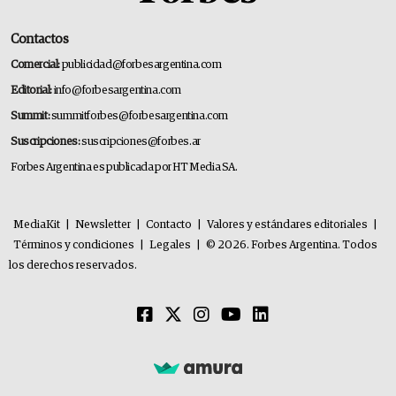
Contactos
Comercial:
publicidad@forbesargentina.com
Editorial:
info@forbesargentina.com
Summit:
summitforbes@forbesargentina.com
Suscripciones:
suscripciones@forbes.ar
Forbes Argentina es publicada por HT Media SA.
MediaKit
|
Newsletter
|
Contacto
|
Valores y estándares editoriales
|
Términos y condiciones
|
Legales
|
© 2026. Forbes Argentina. Todos
los derechos reservados.