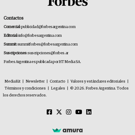
Contactos
Comercial:
publicidad@forbesargentina.com
Editorial:
info@forbesargentina.com
Summit:
summitforbes@forbesargentina.com
Suscripciones:
suscripciones@forbes.ar
Forbes Argentina es publicada por HT Media SA.
MediaKit
|
Newsletter
|
Contacto
|
Valores y estándares editoriales
|
Términos y condiciones
|
Legales
|
© 2026. Forbes Argentina. Todos
los derechos reservados.