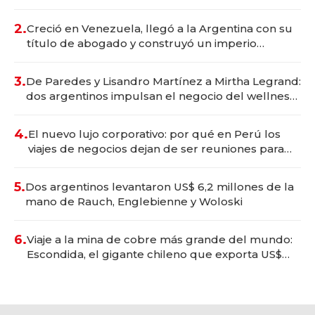
Vaca Muerta
2.
Creció en Venezuela, llegó a la Argentina con su
título de abogado y construyó un imperio
gastronómico que revoluciona las marcas "fast
premium"
3.
De Paredes y Lisandro Martínez a Mirtha Legrand:
dos argentinos impulsan el negocio del wellness
deportivo y el cuidado corporal
4.
El nuevo lujo corporativo: por qué en Perú los
viajes de negocios dejan de ser reuniones para
convertirse en experiencias transformadoras
5.
Dos argentinos levantaron US$ 6,2 millones de la
mano de Rauch, Englebienne y Woloski
6.
Viaje a la mina de cobre más grande del mundo:
Escondida, el gigante chileno que exporta US$
14.000 millones anuales