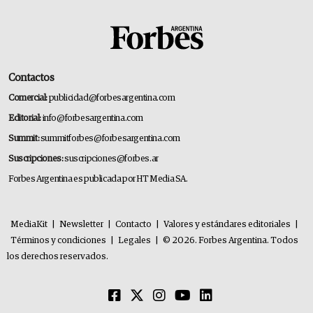
Contactos
Comercial:
publicidad@forbesargentina.com
Editorial:
info@forbesargentina.com
Summit:
summitforbes@forbesargentina.com
Suscripciones:
suscripciones@forbes.ar
Forbes Argentina es publicada por HT Media SA.
MediaKit
|
Newsletter
|
Contacto
|
Valores y estándares editoriales
|
Términos y condiciones
|
Legales
|
© 2026. Forbes Argentina. Todos
los derechos reservados.