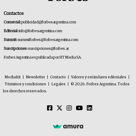
Contactos
Comercial:
publicidad@forbesargentina.com
Editorial:
info@forbesargentina.com
Summit:
summitforbes@forbesargentina.com
Suscripciones:
suscripciones@forbes.ar
Forbes Argentina es publicada por HT Media SA.
MediaKit
|
Newsletter
|
Contacto
|
Valores y estándares editoriales
|
Términos y condiciones
|
Legales
|
© 2026. Forbes Argentina. Todos
los derechos reservados.