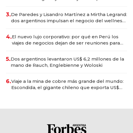
gastronómico que revoluciona las marcas "fast
premium"
3.
De Paredes y Lisandro Martínez a Mirtha Legrand:
dos argentinos impulsan el negocio del wellness
deportivo y el cuidado corporal
4.
El nuevo lujo corporativo: por qué en Perú los
viajes de negocios dejan de ser reuniones para
convertirse en experiencias transformadoras
5.
Dos argentinos levantaron US$ 6,2 millones de la
mano de Rauch, Englebienne y Woloski
6.
Viaje a la mina de cobre más grande del mundo:
Escondida, el gigante chileno que exporta US$
14.000 millones anuales