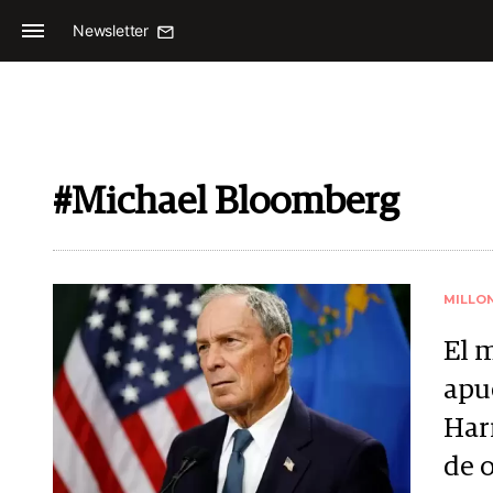
Newsletter
#Michael Bloomberg
MILLO
El 
apu
Harr
de 