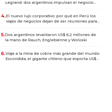
Legrand: dos argentinos impulsan el negocio
del wellness deportivo y el cuidado corporal
4.
El nuevo lujo corporativo: por qué en Perú los
viajes de negocios dejan de ser reuniones para
convertirse en experiencias transformadoras
5.
Dos argentinos levantaron US$ 6,2 millones de
la mano de Rauch, Englebienne y Woloski
6.
Viaje a la mina de cobre más grande del mundo:
Escondida, el gigante chileno que exporta US$
14.000 millones anuales