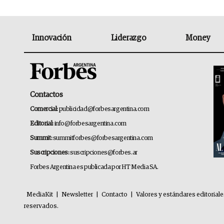
Innovación
Liderazgo
Money
Contactos
Comercial:
publicidad@forbesargentina.com
Editorial:
info@forbesargentina.com
Summit:
summitforbes@forbesargentina.com
Suscripciones:
suscripciones@forbes.ar
Forbes Argentina es publicada por HT Media SA.
MediaKit
|
Newsletter
|
Contacto
|
Valores y estándares editorial
reservados.