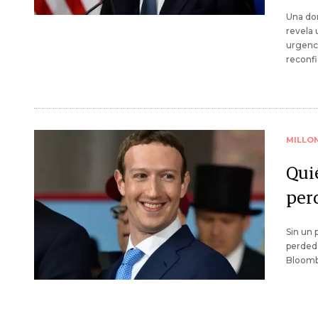
Una don
revela 
urgenci
reconfi
MILLO
Qui
per
Sin un 
perdedo
Bloomb