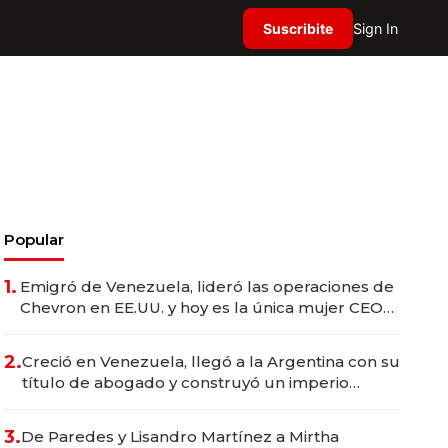
Suscribite
Sign In
Popular
1.
Emigró de Venezuela, lideró las operaciones de
Chevron en EE.UU. y hoy es la única mujer CEO
en Vaca Muerta
2.
Creció en Venezuela, llegó a la Argentina con su
título de abogado y construyó un imperio
gastronómico que revoluciona las marcas "fast
premium"
3.
De Paredes y Lisandro Martínez a Mirtha