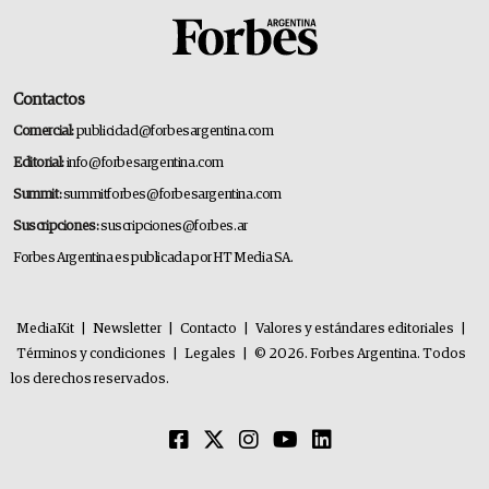
Contactos
Comercial:
publicidad@forbesargentina.com
Editorial:
info@forbesargentina.com
Summit:
summitforbes@forbesargentina.com
Suscripciones:
suscripciones@forbes.ar
Forbes Argentina es publicada por HT Media SA.
MediaKit
|
Newsletter
|
Contacto
|
Valores y estándares editoriales
|
Términos y condiciones
|
Legales
|
© 2026. Forbes Argentina. Todos
los derechos reservados.