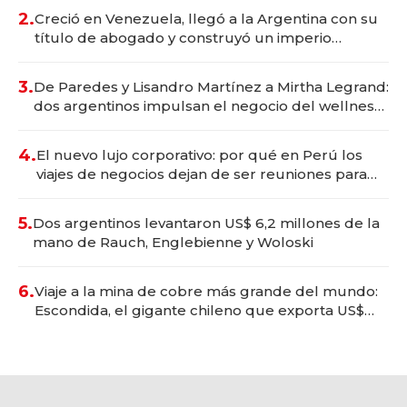
2.
Creció en Venezuela, llegó a la Argentina con su
título de abogado y construyó un imperio
gastronómico que revoluciona las marcas "fast
premium"
3.
De Paredes y Lisandro Martínez a Mirtha Legrand:
dos argentinos impulsan el negocio del wellness
deportivo y el cuidado corporal
4.
El nuevo lujo corporativo: por qué en Perú los
viajes de negocios dejan de ser reuniones para
convertirse en experiencias transformadoras
5.
Dos argentinos levantaron US$ 6,2 millones de la
mano de Rauch, Englebienne y Woloski
6.
Viaje a la mina de cobre más grande del mundo:
Escondida, el gigante chileno que exporta US$
14.000 millones anuales