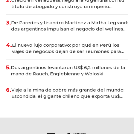
2.
Creció en Venezuela, llegó a la Argentina con su
título de abogado y construyó un imperio
gastronómico que revoluciona las marcas "fast
premium"
3.
De Paredes y Lisandro Martínez a Mirtha Legrand:
dos argentinos impulsan el negocio del wellness
deportivo y el cuidado corporal
4.
El nuevo lujo corporativo: por qué en Perú los
viajes de negocios dejan de ser reuniones para
convertirse en experiencias transformadoras
5.
Dos argentinos levantaron US$ 6,2 millones de la
mano de Rauch, Englebienne y Woloski
6.
Viaje a la mina de cobre más grande del mundo:
Escondida, el gigante chileno que exporta US$
14.000 millones anuales