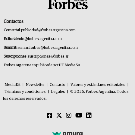
Contactos
Comercial:
publicidad@forbesargentina.com
Editorial:
info@forbesargentina.com
Summit:
summitforbes@forbesargentina.com
Suscripciones:
suscripciones@forbes.ar
Forbes Argentina es publicada por HT Media SA.
MediaKit
|
Newsletter
|
Contacto
|
Valores y estándares editoriales
|
Términos y condiciones
|
Legales
|
© 2026. Forbes Argentina. Todos
los derechos reservados.