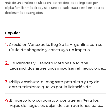
más de un empleo se ubica en los tres deciles de ingresos per
cápita familiar más altos y sólo uno de cada cuatro está en los tres
deciles más postergados.
Popular
1.
Creció en Venezuela, llegó a la Argentina con su
título de abogado y construyó un imperio
gastronómico que revoluciona las marcas "fast
premium"
2.
De Paredes y Lisandro Martínez a Mirtha
Legrand: dos argentinos impulsan el negocio del
wellness deportivo y el cuidado corporal
3.
Philip Anschutz, el magnate petrolero y rey del
entretenimiento que va por la licitación de
Tecnópolis junto a Fénix
4.
El nuevo lujo corporativo: por qué en Perú los
viajes de negocios dejan de ser reuniones para
convertirse en experiencias transformadoras