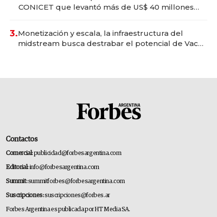
CONICET que levantó más de US$ 40 millones
para fundar startups biotech
3.
Monetización y escala, la infraestructura del
midstream busca destrabar el potencial de Vaca
Muerta
Contactos
Comercial:
publicidad@forbesargentina.com
Editorial:
info@forbesargentina.com
Summit:
summitforbes@forbesargentina.com
Suscripciones:
suscripciones@forbes.ar
Forbes Argentina es publicada por HT Media SA.