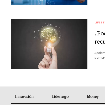
LIFEST
¿Po
rec
Apelam
siempre
Innovación
Liderazgo
Money