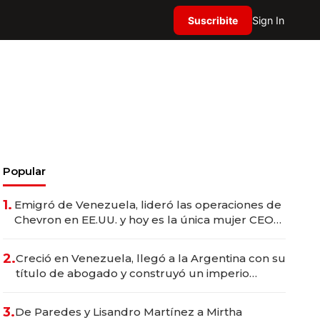
Suscribite
Sign In
Popular
1.
Emigró de Venezuela, lideró las operaciones de
Chevron en EE.UU. y hoy es la única mujer CEO
en Vaca Muerta
2.
Creció en Venezuela, llegó a la Argentina con su
título de abogado y construyó un imperio
gastronómico que revoluciona las marcas "fast
premium"
3.
De Paredes y Lisandro Martínez a Mirtha