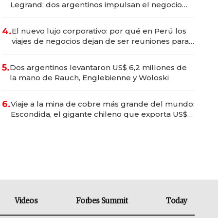
Legrand: dos argentinos impulsan el negocio
del wellness deportivo y el cuidado corporal
4.
El nuevo lujo corporativo: por qué en Perú los
viajes de negocios dejan de ser reuniones para
convertirse en experiencias transformadoras
5.
Dos argentinos levantaron US$ 6,2 millones de
la mano de Rauch, Englebienne y Woloski
6.
Viaje a la mina de cobre más grande del mundo:
Escondida, el gigante chileno que exporta US$
14.000 millones anuales
Videos
Forbes Summit
Today