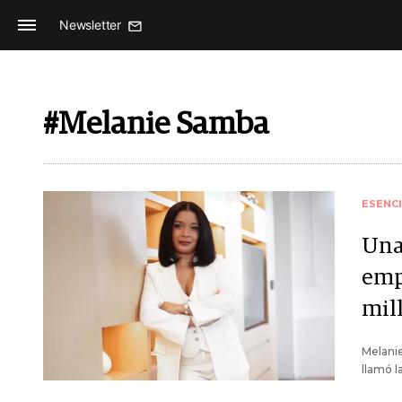
Newsletter
#Melanie Samba
ESENC
Una 
emp
mil
Melanie
llamó l