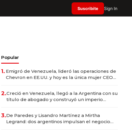
Suscribite
Sign In
Popular
1.
Emigró de Venezuela, lideró las operaciones de
Chevron en EE.UU. y hoy es la única mujer CEO
en Vaca Muerta
2.
Creció en Venezuela, llegó a la Argentina con su
título de abogado y construyó un imperio
gastronómico que revoluciona las marcas "fast
premium"
3.
De Paredes y Lisandro Martínez a Mirtha
Legrand: dos argentinos impulsan el negocio
del wellness deportivo y el cuidado corporal