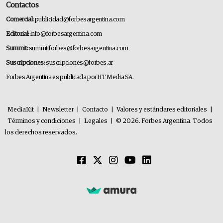
Contactos
Comercial:
publicidad@forbesargentina.com
Editorial:
info@forbesargentina.com
Summit:
summitforbes@forbesargentina.com
Suscripciones:
suscripciones@forbes.ar
Forbes Argentina es publicada por HT Media SA.
MediaKit
|
Newsletter
|
Contacto
|
Valores y estándares editoriales
|
Términos y condiciones
|
Legales
|
© 2026. Forbes Argentina. Todos
los derechos reservados.