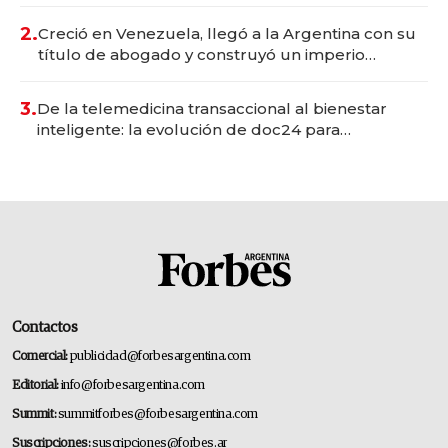
Vaca Muerta
2.
Creció en Venezuela, llegó a la Argentina con su
título de abogado y construyó un imperio
gastronómico que revoluciona las marcas "fast
premium"
3.
De la telemedicina transaccional al bienestar
inteligente: la evolución de doc24 para
transformar a las organizaciones
Contactos
Comercial:
publicidad@forbesargentina.com
Editorial:
info@forbesargentina.com
Summit:
summitforbes@forbesargentina.com
Suscripciones:
suscripciones@forbes.ar