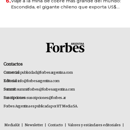
6.
Viaje a la mina de cobre más grande del mundo:
Escondida, el gigante chileno que exporta US$
14.000 millones anuales
Contactos
Comercial:
publicidad@forbesargentina.com
Editorial:
info@forbesargentina.com
Summit:
summitforbes@forbesargentina.com
Suscripciones:
suscripciones@forbes.ar
Forbes Argentina es publicada por HT Media SA.
MediaKit
|
Newsletter
|
Contacto
|
Valores y estándares editoriales
|