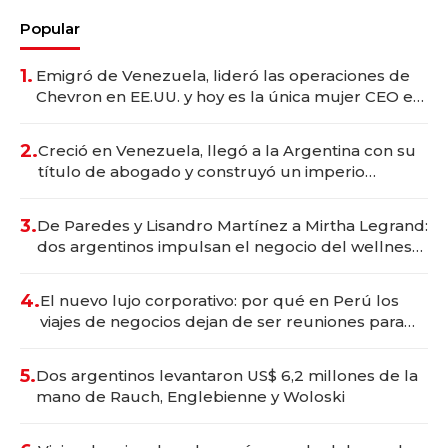
Popular
1.
Emigró de Venezuela, lideró las operaciones de
Chevron en EE.UU. y hoy es la única mujer CEO en
Vaca Muerta
2.
Creció en Venezuela, llegó a la Argentina con su
título de abogado y construyó un imperio
gastronómico que revoluciona las marcas "fast
premium"
3.
De Paredes y Lisandro Martínez a Mirtha Legrand:
dos argentinos impulsan el negocio del wellness
deportivo y el cuidado corporal
4.
El nuevo lujo corporativo: por qué en Perú los
viajes de negocios dejan de ser reuniones para
convertirse en experiencias transformadoras
5.
Dos argentinos levantaron US$ 6,2 millones de la
mano de Rauch, Englebienne y Woloski