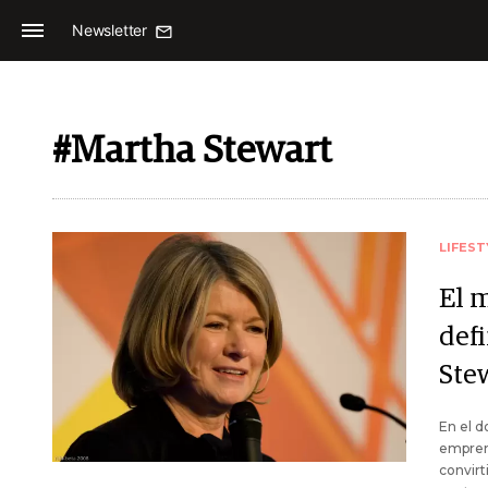
Newsletter
#Martha Stewart
LIFEST
El 
defi
Ste
En el d
emprend
convirt