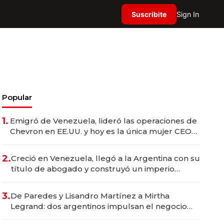
Suscribite
Sign In
Popular
1.
Emigró de Venezuela, lideró las operaciones de
Chevron en EE.UU. y hoy es la única mujer CEO
en Vaca Muerta
2.
Creció en Venezuela, llegó a la Argentina con su
título de abogado y construyó un imperio
gastronómico que revoluciona las marcas "fast
premium"
3.
De Paredes y Lisandro Martínez a Mirtha
Legrand: dos argentinos impulsan el negocio
del wellness deportivo y el cuidado corporal