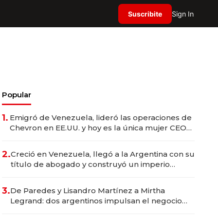
Suscribite
Sign In
Popular
1.
Emigró de Venezuela, lideró las operaciones de
Chevron en EE.UU. y hoy es la única mujer CEO
en Vaca Muerta
2.
Creció en Venezuela, llegó a la Argentina con su
título de abogado y construyó un imperio
gastronómico que revoluciona las marcas "fast
premium"
3.
De Paredes y Lisandro Martínez a Mirtha
Legrand: dos argentinos impulsan el negocio
del wellness deportivo y el cuidado corporal