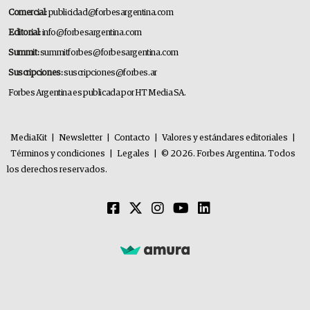
Comercial:
publicidad@forbesargentina.com
Editorial:
info@forbesargentina.com
Summit:
summitforbes@forbesargentina.com
Suscripciones:
suscripciones@forbes.ar
Forbes Argentina es publicada por HT Media SA.
MediaKit
|
Newsletter
|
Contacto
|
Valores y estándares editoriales
|
Términos y condiciones
|
Legales
|
© 2026. Forbes Argentina. Todos
los derechos reservados.