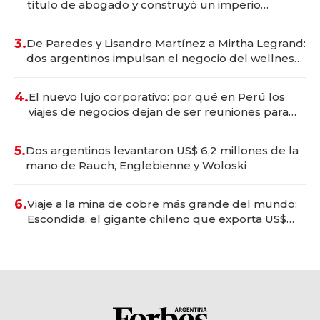
título de abogado y construyó un imperio
gastronómico que revoluciona las marcas "fast
premium"
3.
De Paredes y Lisandro Martínez a Mirtha Legrand:
dos argentinos impulsan el negocio del wellness
deportivo y el cuidado corporal
4.
El nuevo lujo corporativo: por qué en Perú los
viajes de negocios dejan de ser reuniones para
convertirse en experiencias transformadoras
5.
Dos argentinos levantaron US$ 6,2 millones de la
mano de Rauch, Englebienne y Woloski
6.
Viaje a la mina de cobre más grande del mundo:
Escondida, el gigante chileno que exporta US$
14.000 millones anuales