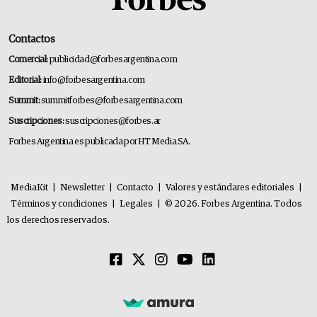
Contactos
Comercial:
publicidad@forbesargentina.com
Editorial:
info@forbesargentina.com
Summit:
summitforbes@forbesargentina.com
Suscripciones:
suscripciones@forbes.ar
Forbes Argentina es publicada por HT Media SA.
MediaKit
|
Newsletter
|
Contacto
|
Valores y estándares editoriales
|
Términos y condiciones
|
Legales
|
© 2026. Forbes Argentina. Todos
los derechos reservados.