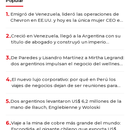
Popular
1.
Emigró de Venezuela, lideró las operaciones de
Chevron en EE.UU. y hoy es la única mujer CEO en
Vaca Muerta
2.
Creció en Venezuela, llegó a la Argentina con su
título de abogado y construyó un imperio
gastronómico que revoluciona las marcas "fast
premium"
3.
De Paredes y Lisandro Martínez a Mirtha Legrand:
dos argentinos impulsan el negocio del wellness
deportivo y el cuidado corporal
4.
El nuevo lujo corporativo: por qué en Perú los
viajes de negocios dejan de ser reuniones para
convertirse en experiencias transformadoras
5.
Dos argentinos levantaron US$ 6,2 millones de la
mano de Rauch, Englebienne y Woloski
6.
Viaje a la mina de cobre más grande del mundo:
Escondida, el gigante chileno que exporta US$