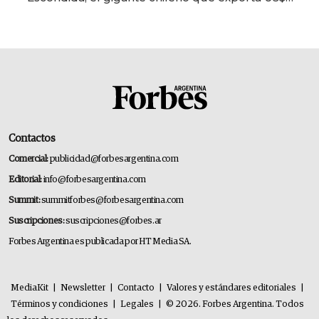
14.000 millones anuales
Contactos
Comercial:
publicidad@forbesargentina.com
Editorial:
info@forbesargentina.com
Summit:
summitforbes@forbesargentina.com
Suscripciones:
suscripciones@forbes.ar
Forbes Argentina es publicada por HT Media SA.
MediaKit
|
Newsletter
|
Contacto
|
Valores y estándares editoriales
|
Términos y condiciones
|
Legales
|
© 2026. Forbes Argentina. Todos