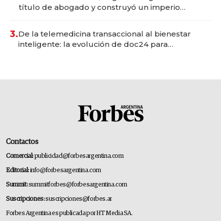
título de abogado y construyó un imperio
gastronómico que revoluciona las marcas "fast
premium"
3.
De la telemedicina transaccional al bienestar
inteligente: la evolución de doc24 para
transformar a las organizaciones
Contactos
Comercial:
publicidad@forbesargentina.com
Editorial:
info@forbesargentina.com
Summit:
summitforbes@forbesargentina.com
Suscripciones:
suscripciones@forbes.ar
Forbes Argentina es publicada por HT Media SA.