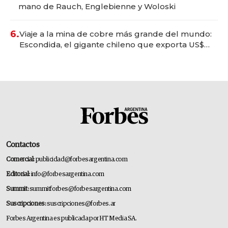
mano de Rauch, Englebienne y Woloski
6.
Viaje a la mina de cobre más grande del mundo:
Escondida, el gigante chileno que exporta US$
14.000 millones anuales
Contactos
Comercial:
publicidad@forbesargentina.com
Editorial:
info@forbesargentina.com
Summit:
summitforbes@forbesargentina.com
Suscripciones:
suscripciones@forbes.ar
Forbes Argentina es publicada por HT Media SA.