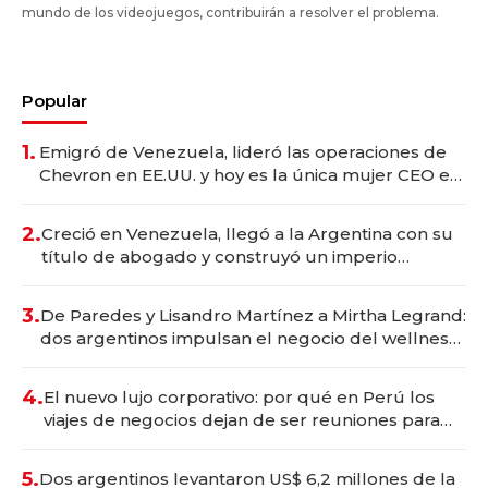
mundo de los videojuegos, contribuirán a resolver el problema.
Popular
1.
Emigró de Venezuela, lideró las operaciones de
Chevron en EE.UU. y hoy es la única mujer CEO en
Vaca Muerta
2.
Creció en Venezuela, llegó a la Argentina con su
título de abogado y construyó un imperio
gastronómico que revoluciona las marcas "fast
premium"
3.
De Paredes y Lisandro Martínez a Mirtha Legrand:
dos argentinos impulsan el negocio del wellness
deportivo y el cuidado corporal
4.
El nuevo lujo corporativo: por qué en Perú los
viajes de negocios dejan de ser reuniones para
convertirse en experiencias transformadoras
5.
Dos argentinos levantaron US$ 6,2 millones de la