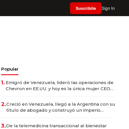
Suscribite
Sign In
Popular
1.
Emigró de Venezuela, lideró las operaciones de
Chevron en EE.UU. y hoy es la única mujer CEO
en Vaca Muerta
2.
Creció en Venezuela, llegó a la Argentina con su
título de abogado y construyó un imperio
gastronómico que revoluciona las marcas "fast
premium"
3.
De la telemedicina transaccional al bienestar