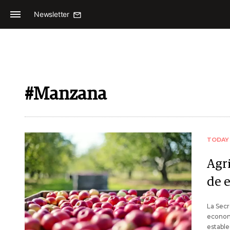
Newsletter
#Manzana
TODAY
Agr
de 
La Secr
econom
estable