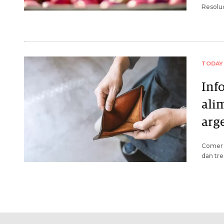
Resoluc
TODAY
Inf
ali
arg
Comer s
dan tr