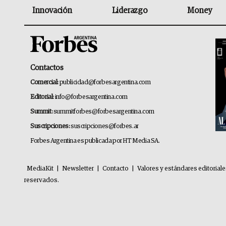
Innovación
Liderazgo
Money
Contactos
Comercial:
publicidad@forbesargentina.com
Editorial:
info@forbesargentina.com
Summit:
summitforbes@forbesargentina.com
Suscripciones:
suscripciones@forbes.ar
Forbes Argentina es publicada por HT Media SA.
MediaKit
|
Newsletter
|
Contacto
|
Valores y estándares editorial
reservados.