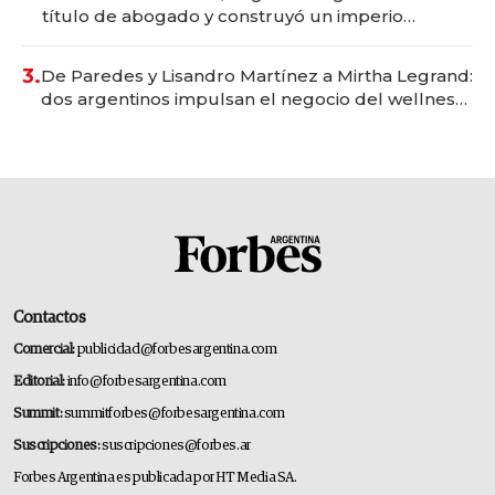
título de abogado y construyó un imperio
gastronómico que revoluciona las marcas "fast
premium"
3.
De Paredes y Lisandro Martínez a Mirtha Legrand:
dos argentinos impulsan el negocio del wellness
deportivo y el cuidado corporal
Contactos
Comercial:
publicidad@forbesargentina.com
Editorial:
info@forbesargentina.com
Summit:
summitforbes@forbesargentina.com
Suscripciones:
suscripciones@forbes.ar
Forbes Argentina es publicada por HT Media SA.