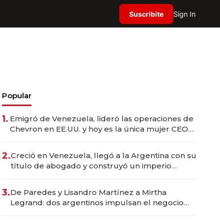
Suscribite
Sign In
Popular
1.
Emigró de Venezuela, lideró las operaciones de
Chevron en EE.UU. y hoy es la única mujer CEO
en Vaca Muerta
2.
Creció en Venezuela, llegó a la Argentina con su
título de abogado y construyó un imperio
gastronómico que revoluciona las marcas "fast
premium"
3.
De Paredes y Lisandro Martínez a Mirtha
Legrand: dos argentinos impulsan el negocio
del wellness deportivo y el cuidado corporal