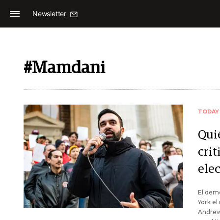
Newsletter
#Mamdani
TODAY
Qui
cri
ele
El demó
York el
Andrew