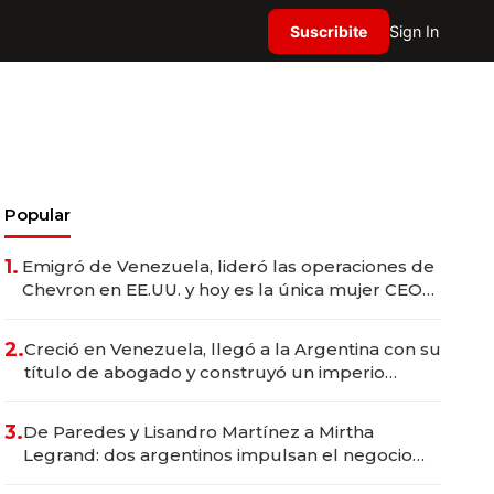
Suscribite
Sign In
Popular
1.
Emigró de Venezuela, lideró las operaciones de
Chevron en EE.UU. y hoy es la única mujer CEO
en Vaca Muerta
2.
Creció en Venezuela, llegó a la Argentina con su
título de abogado y construyó un imperio
gastronómico que revoluciona las marcas "fast
premium"
3.
De Paredes y Lisandro Martínez a Mirtha
Legrand: dos argentinos impulsan el negocio
del wellness deportivo y el cuidado corporal