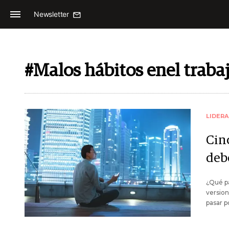
Newsletter
#Malos hábitos enel traba
LIDER
Cin
deb
¿Qué pa
version
pasar p