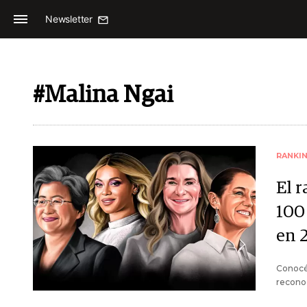
Newsletter
#Malina Ngai
RANKI
El r
100
en 
Conocé 
recono