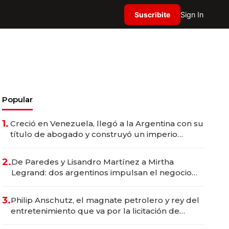
Suscribite
Sign In
Popular
1.
Creció en Venezuela, llegó a la Argentina con su
título de abogado y construyó un imperio
gastronómico que revoluciona las marcas "fast
premium"
2.
De Paredes y Lisandro Martínez a Mirtha
Legrand: dos argentinos impulsan el negocio
del wellness deportivo y el cuidado corporal
3.
Philip Anschutz, el magnate petrolero y rey del
entretenimiento que va por la licitación de
Tecnópolis junto a Fénix