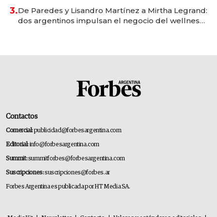
premium"
3.
De Paredes y Lisandro Martínez a Mirtha Legrand:
dos argentinos impulsan el negocio del wellness
deportivo y el cuidado corporal
Contactos
Comercial:
publicidad@forbesargentina.com
Editorial:
info@forbesargentina.com
Summit:
summitforbes@forbesargentina.com
Suscripciones:
suscripciones@forbes.ar
Forbes Argentina es publicada por HT Media SA.