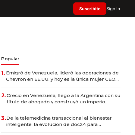
Suscribite
Sign In
Popular
1.
Emigró de Venezuela, lideró las operaciones de
Chevron en EE.UU. y hoy es la única mujer CEO
en Vaca Muerta
2.
Creció en Venezuela, llegó a la Argentina con su
título de abogado y construyó un imperio
gastronómico que revoluciona las marcas "fast
premium"
3.
De la telemedicina transaccional al bienestar
inteligente: la evolución de doc24 para
transformar a las organizaciones