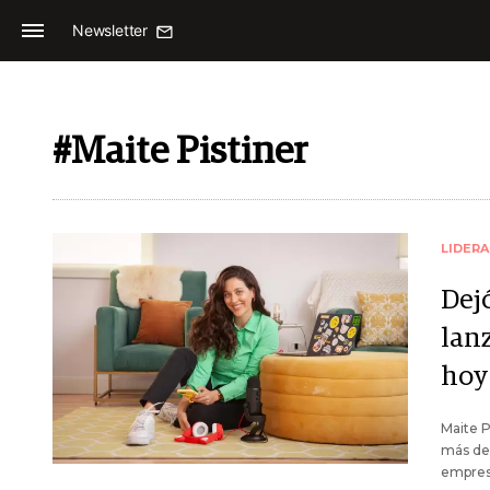
Newsletter
#Maite Pistiner
LIDER
Dej
lan
hoy
Maite P
más de 
empresa