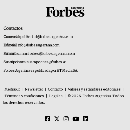
Contactos
Comercial:
publicidad@forbesargentina.com
Editorial:
info@forbesargentina.com
Summit:
summitforbes@forbesargentina.com
Suscripciones:
suscripciones@forbes.ar
Forbes Argentina es publicada por HT Media SA.
MediaKit
|
Newsletter
|
Contacto
|
Valores y estándares editoriales
|
Términos y condiciones
|
Legales
|
© 2026. Forbes Argentina. Todos
los derechos reservados.