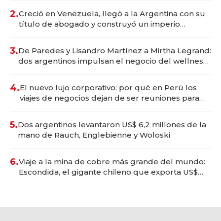
2.
Creció en Venezuela, llegó a la Argentina con su
título de abogado y construyó un imperio
gastronómico que revoluciona las marcas "fast
premium"
3.
De Paredes y Lisandro Martínez a Mirtha Legrand:
dos argentinos impulsan el negocio del wellness
deportivo y el cuidado corporal
4.
El nuevo lujo corporativo: por qué en Perú los
viajes de negocios dejan de ser reuniones para
convertirse en experiencias transformadoras
5.
Dos argentinos levantaron US$ 6,2 millones de la
mano de Rauch, Englebienne y Woloski
6.
Viaje a la mina de cobre más grande del mundo:
Escondida, el gigante chileno que exporta US$
14.000 millones anuales