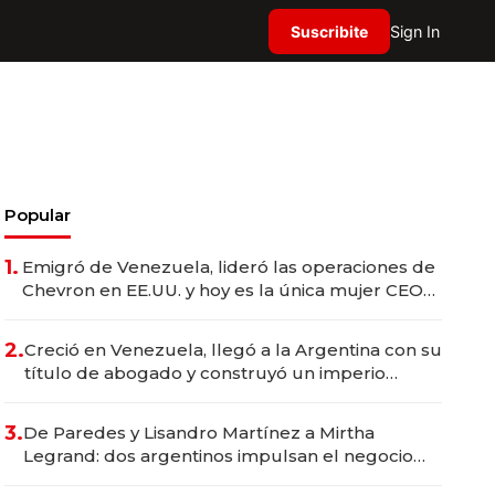
Suscribite
Sign In
Popular
1.
Emigró de Venezuela, lideró las operaciones de
Chevron en EE.UU. y hoy es la única mujer CEO
en Vaca Muerta
2.
Creció en Venezuela, llegó a la Argentina con su
título de abogado y construyó un imperio
gastronómico que revoluciona las marcas "fast
premium"
3.
De Paredes y Lisandro Martínez a Mirtha
Legrand: dos argentinos impulsan el negocio
del wellness deportivo y el cuidado corporal