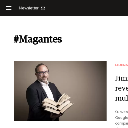
Newsletter
#Magantes
LIDER
Jim
reve
mul
Su web 
Google.
compañ